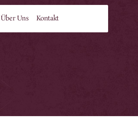
Über Uns
Kontakt
ktuelle Ausbildungen
tart der Kosmische
rgananatomie Berater
usbildung nach Natara®
Monate ab 15.8.26 | Online jeden Samstag
rüh
tart der medialen
eilerausbildung nach Natara®
Module ab 31.10.26 | Live - mehrere Treffen