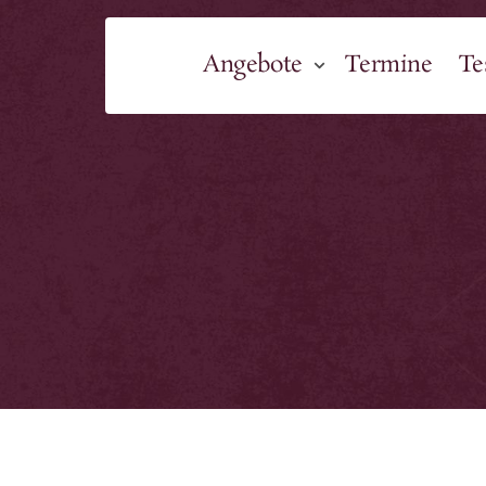
Schnellauswahl
Angebote
Termine
Te
Akt
Alle Angebote im
Wo
Überblick
0€ 
1:1 Begleitung
Org
individuell
2.8.-
Lös
Alle 
aktuellen 
Termine
Fre
23.8.
0€ 
Hei
30.8.