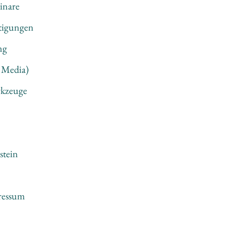
inare 
htigungen
ng
l Media)
rkzeuge
stein
ressum