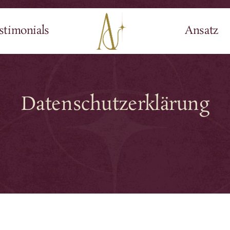
stimonials
Ansatz
uelle 
Seminare 
& 
A
rkshops
S
O
Infoevent zur Kosmische
Datenschutzerklärung
A
ananatomie
6 
4.8.26 | Online ab 19 Uhr
f
chung der negativen
S
quenzen des Namens
H
26 ab 19 Uhr | Online
5 
Infoevent zur medialen
lerausbildung nach Natara®
 & 31.8.26 | Online ab 19 Uhr