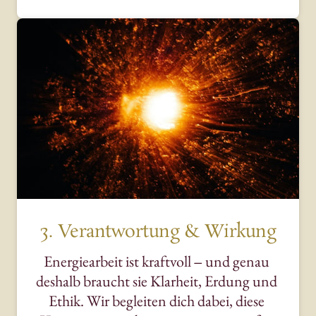
3. Verantwortung & Wirkung
Energiearbeit 
ist 
kraftvoll 
‒
und 
genau 
deshalb 
braucht 
sie 
Klarheit, 
Erdung 
und 
Ethik. 
Wir 
begleiten 
dich 
dabei, 
diese 