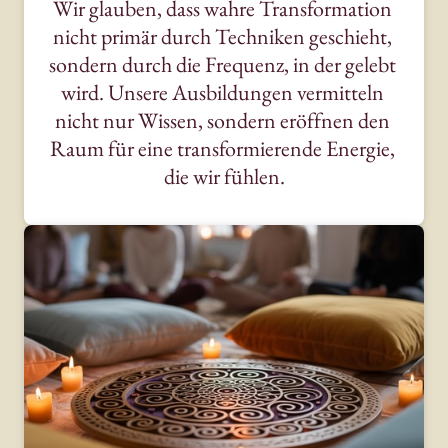
Wir 
glauben, 
dass 
wahre 
Transformation 
nicht 
primär 
durch 
Techniken 
geschieht, 
sondern 
durch 
die 
Frequenz, 
in 
der 
gelebt 
wird. 
Unsere 
Ausbildungen 
vermitteln 
nicht 
nur 
Wissen, 
sondern 
eröffnen 
den 
Raum 
für 
eine 
transformierende 
Energie, 
die 
wir 
fühlen.