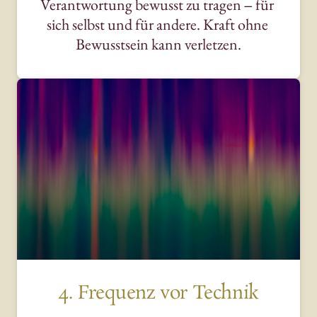
Verantwortung 
bewusst 
zu 
tragen 
‒
für 
sich 
selbst 
und 
für 
andere. 
Kraft 
ohne 
Bewusstsein 
kann 
verletzen.
4. Frequenz vor Technik