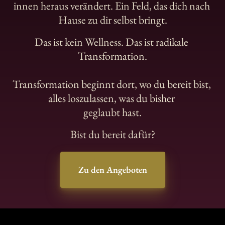
innen 
heraus 
verändert. 
Ein 
Feld, 
das 
dich 
nach 
Hause 
zu 
dir 
selbst 
bringt.
Das 
ist 
kein 
Wellness. 
Das 
ist 
radikale 
Transformation.
Transformation 
beginnt 
dort, 
wo 
du 
bereit 
bist, 
alles 
loszulassen, 
was 
du 
bisher 
geglaubt 
hast.
Bist 
du 
bereit 
dafür?
Zu den Angeboten