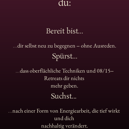
du:
Bereit bist...
...
dir 
selbst 
neu 
zu 
begegnen 
‒
ohne 
Ausreden.
Spürst...
...
dass 
oberflächliche 
Techniken 
und 
08/15‒
Retreats 
dir 
nichts 
mehr 
geben.
Suchst... 
...
nach 
einer 
Form 
von 
Energiearbeit, 
die 
tief 
wirkt 
und 
dich 
nachhaltig 
verändert.