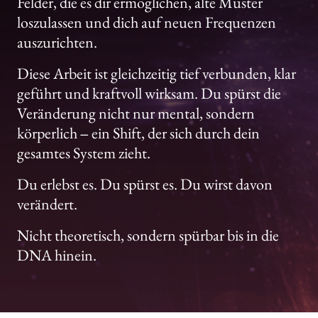
Felder, 
die 
es 
dir 
ermöglichen, 
alte 
Muster 
loszulassen 
und 
dich 
auf 
neuen 
Frequenzen 
auszurichten.
Diese 
Arbeit 
ist 
gleichzeitig 
tief 
verbunden, 
klar 
geführt 
und 
kraftvoll 
wirksam. 
Du 
spürst 
die 
Veränderung 
nicht 
nur 
mental, 
sondern 
körperlich 
‒
ein 
Shift, 
der 
sich 
durch 
dein 
gesamtes 
System 
zieht.
Du 
erlebst 
es. 
Du 
spürst 
es. 
Du 
wirst 
davon 
verändert.
Nicht 
theoretisch, 
sondern 
spürbar 
bis 
in 
die 
DNA 
hinein.