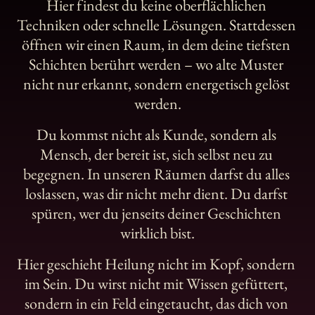
Hier 
findest 
du 
keine 
oberflächlichen 
Techniken 
oder 
schnelle 
Lösungen. 
Stattdessen 
öffnen 
wir 
einen 
Raum, 
in 
dem 
deine 
tiefsten 
Schichten 
berührt 
werden 
– 
wo 
alte 
Muster 
nicht 
nur 
erkannt, 
sondern 
energetisch 
gelöst 
werden.
Du 
kommst 
nicht 
als 
Kunde, 
sondern 
als 
Mensch, 
der 
bereit 
ist, 
sich 
selbst 
neu 
zu 
begegnen. 
In 
unseren 
Räumen 
darfst 
du 
alles 
loslassen, 
was 
dir 
nicht 
mehr 
dient. 
Du 
darfst 
spüren, 
wer 
du 
jenseits 
deiner 
Geschichten 
wirklich 
bist.
Hier 
geschieht 
Heilung 
nicht 
im 
Kopf, 
sondern 
im 
Sein. 
Du 
wirst 
nicht 
mit 
Wissen 
gefüttert, 
sondern 
in 
ein 
Feld 
eingetaucht, 
das 
dich 
von 